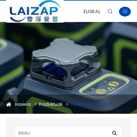
EUSKAL


Hasiera
Produktuak
Laser maila berdea