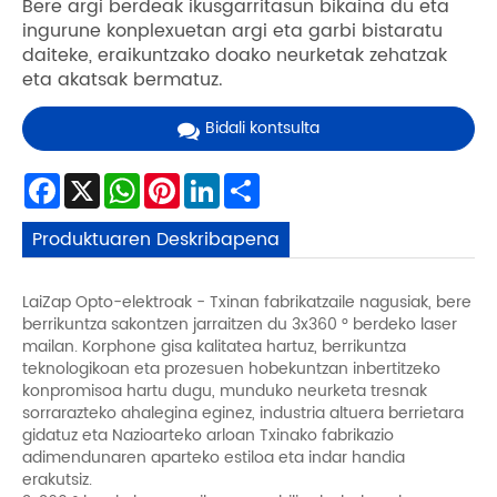
Bere argi berdeak ikusgarritasun bikaina du eta
ingurune konplexuetan argi eta garbi bistaratu
daiteke, eraikuntzako doako neurketak zehatzak
eta akatsak bermatuz.
Bidali kontsulta
Facebook
X
WhatsApp
Pinterest
LinkedIn
Share
Produktuaren Deskribapena
LaiZap Opto-elektroak - Txinan fabrikatzaile nagusiak, bere
berrikuntza sakontzen jarraitzen du 3x360 ° berdeko laser
mailan. Korphone gisa kalitatea hartuz, berrikuntza
teknologikoan eta prozesuen hobekuntzan inbertitzeko
konpromisoa hartu dugu, munduko neurketa tresnak
sorrarazteko ahalegina eginez, industria altuera berrietara
gidatuz eta Nazioarteko arloan Txinako fabrikazio
adimendunaren aparteko estiloa eta indar handia
erakutsiz.