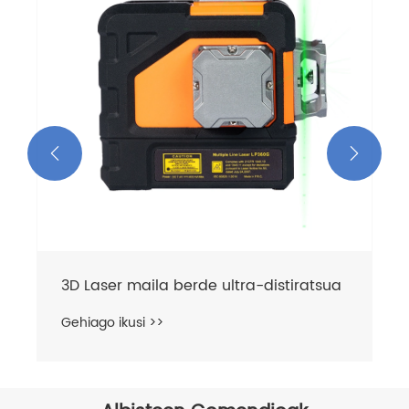


3D Laser maila berde ultra-distiratsua
Gehiago ikusi >>