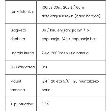
100ft / 30m, 200ft / 60m
Lan-distantzia
detektagailuarekin (habe berdea)
Eragiketa
8h / hiru engranaje; 12h / bi
denbora
engranaje; 24h / engranaje bat;
Energia iturria
7.4V-2600mAh Litio bateria
USB kargatzea
Bai
Mount
1/4 "-20 eta 5/8" -20 muntatzeko
tamaina
haria
IP puntuazioa
IP54