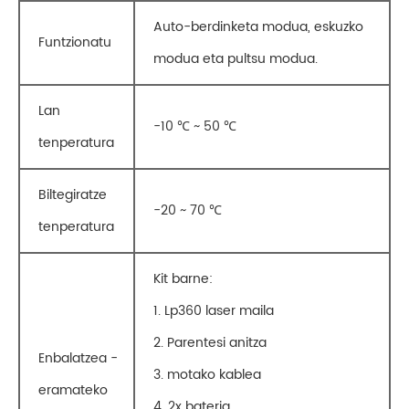
Auto-berdinketa modua, eskuzko
Funtzionatu
modua eta pultsu modua.
Lan
-10 ℃ ~ 50 ℃
tenperatura
Biltegiratze
-20 ~ 70 ℃
tenperatura
Kit barne:
1. Lp360 laser maila
2. Parentesi anitza
Enbalatzea - ​​
3. motako kablea
eramateko
4. 2x bateria