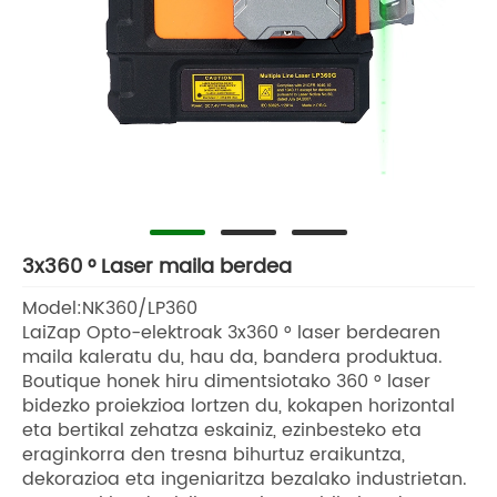
3x360 ° Laser maila berdea
Model:NK360/LP360
LaiZap Opto-elektroak 3x360 ° laser berdearen
maila kaleratu du, hau da, bandera produktua.
Boutique honek hiru dimentsiotako 360 ° laser
bidezko proiekzioa lortzen du, kokapen horizontal
eta bertikal zehatza eskainiz, ezinbesteko eta
eraginkorra den tresna bihurtuz eraikuntza,
dekorazioa eta ingeniaritza bezalako industrietan.