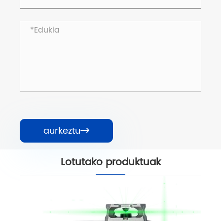
aurkeztu

Lotutako produktuak