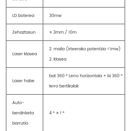
LD boterea
30mw
Zehaztasun
± 3mm / 10m
2. maila (irteerako potentzia <1mw)
Laser klasea
2. klasea
bat 360 ° Lerro horizontala + bi 360 °
Laser habe
lerro bertikalak
Auto-
berdinketa
4 ° ± 1 °
barrutia