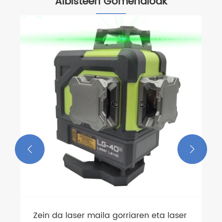
Albisteen Gomendioak


Zein da laser maila gorriaren eta laser