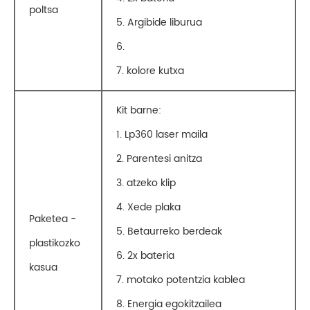
poltsa
5. Argibide liburua
6.
7. kolore kutxa
Kit barne:
1. Lp360 laser maila
2. Parentesi anitza
3. atzeko klip
4. Xede plaka
Paketea -
5. Betaurreko berdeak
plastikozko
6. 2x bateria
kasua
7. motako potentzia kablea
8. Energia egokitzailea