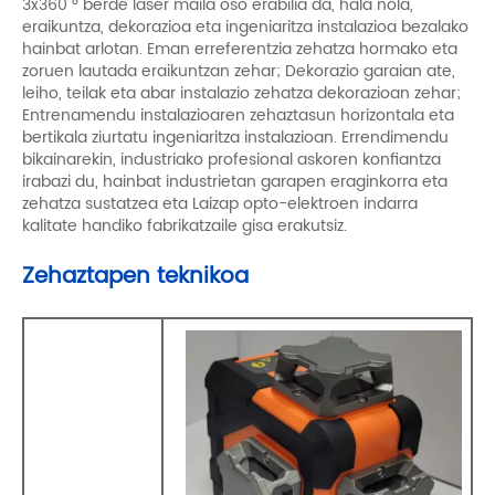
3x360 ° berde laser maila oso erabilia da, hala nola,
eraikuntza, dekorazioa eta ingeniaritza instalazioa bezalako
hainbat arlotan. Eman erreferentzia zehatza hormako eta
zoruen lautada eraikuntzan zehar; Dekorazio garaian ate,
leiho, teilak eta abar instalazio zehatza dekorazioan zehar;
Entrenamendu instalazioaren zehaztasun horizontala eta
bertikala ziurtatu ingeniaritza instalazioan. Errendimendu
bikainarekin, industriako profesional askoren konfiantza
irabazi du, hainbat industrietan garapen eraginkorra eta
zehatza sustatzea eta Laizap opto-elektroen indarra
kalitate handiko fabrikatzaile gisa erakutsiz.
Zehaztapen teknikoa