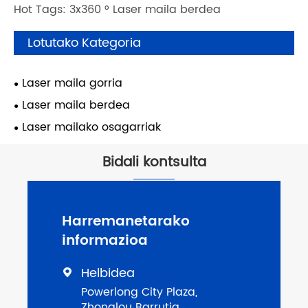
Hot Tags: 3x360 ° Laser maila berdea
Lotutako Kategoria
Laser maila gorria
Laser maila berdea
Laser mailako osagarriak
Bidali kontsulta
Harremanetarako
informazioa
Helbidea

Powerlong City Plaza,
Zhonglou Barrutia,