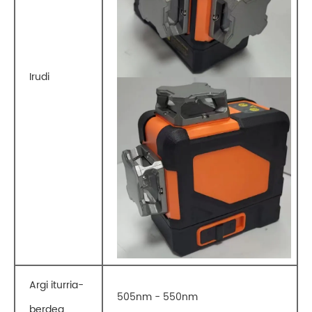
Irudi
Argi iturria-
505nm - 550nm
berdea