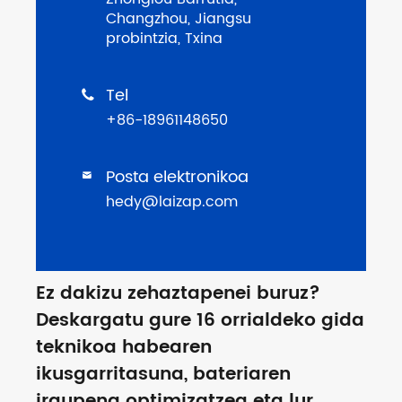
Changzhou, Jiangsu
probintzia, Txina
Tel

+86-18961148650
Posta elektronikoa

hedy@laizap.com
Ez dakizu zehaztapenei buruz?
Deskargatu gure 16 orrialdeko gida
teknikoa habearen
ikusgarritasuna, bateriaren
iraupena optimizatzea eta lur