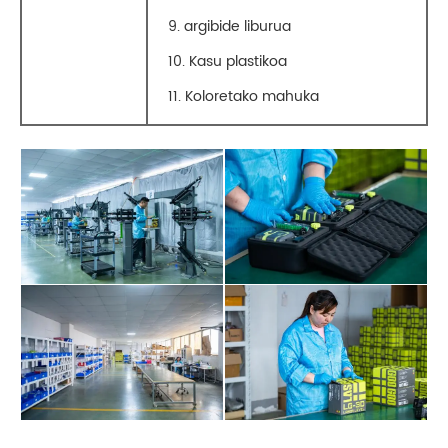
9. argibide liburua
10. Kasu plastikoa
11. Koloretako mahuka