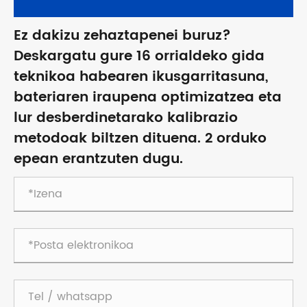
Ez dakizu zehaztapenei buruz?
Deskargatu gure 16 orrialdeko gida
teknikoa habearen ikusgarritasuna,
bateriaren iraupena optimizatzea eta
lur desberdinetarako kalibrazio
metodoak biltzen dituena. 2 orduko
epean erantzuten dugu.