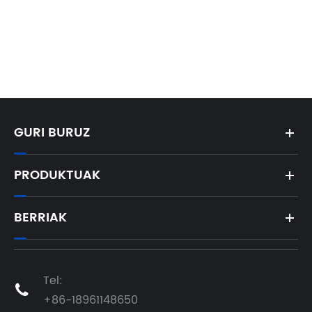
GURI BURUZ
PRODUKTUAK
BERRIAK
Tel:

+86-18961148650