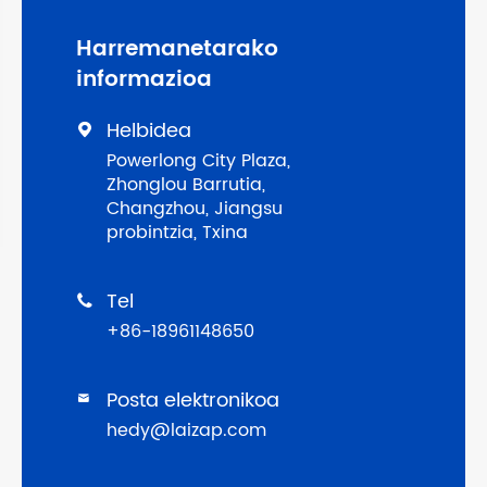
Harremanetarako
informazioa
Helbidea

Powerlong City Plaza,
Zhonglou Barrutia,
Changzhou, Jiangsu
probintzia, Txina
Tel

+86-18961148650
Posta elektronikoa

hedy@laizap.com