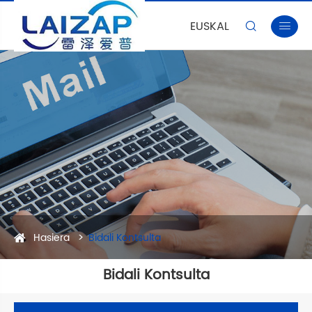
EUSKAL


Hasiera
Bidali Kontsulta
Bidali Kontsulta