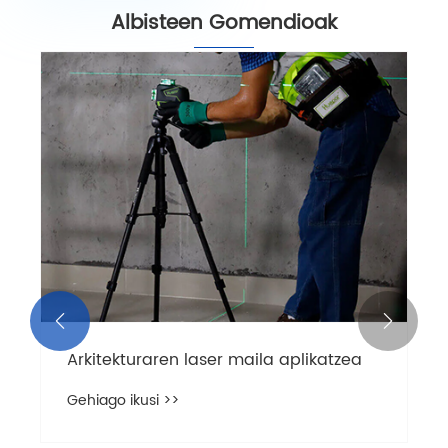
Albisteen Gomendioak


Arkitekturaren laser maila aplikatzea
Gehiago ikusi >>