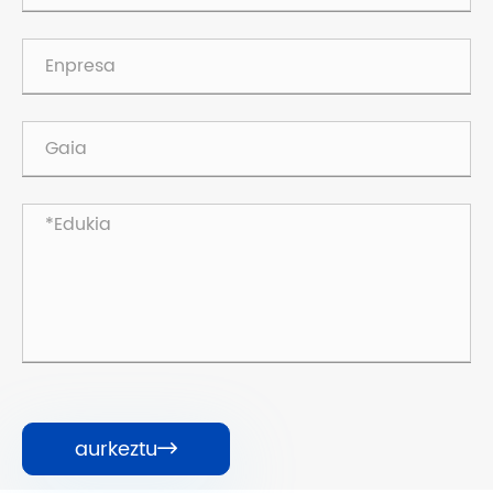
aurkeztu
