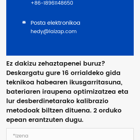
+86-18961148650
Posta elektronikoa

hedy@laizap.com
Ez dakizu zehaztapenei buruz?
Deskargatu gure 16 orrialdeko gida
teknikoa habearen ikusgarritasuna,
bateriaren iraupena optimizatzea eta
lur desberdinetarako kalibrazio
metodoak biltzen dituena. 2 orduko
epean erantzuten dugu.