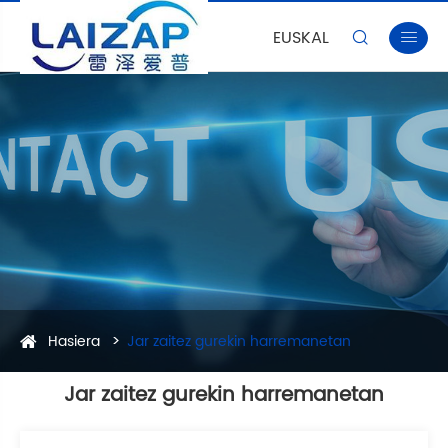
EUSKAL


Hasiera
Jar zaitez gurekin harremanetan
Jar zaitez gurekin harremanetan