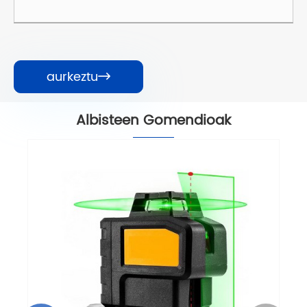
aurkeztu

Albisteen Gomendioak