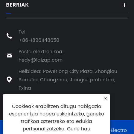
BERRIAK
Tel:

+86-18961148650
Posta elektronikoa:

hedy@laizap.com
Helbidea: Powerlong City Plaza, Zhonglou
Barrutia, Changzhou, Jiangsu probintzia,

Txina
X
Cookieak erabiltzen ditugu nabigazio
esperientzia hobea eskaintzeko, guneko
trafikoa aztertzeko eta edukia
pertsonalizatzeko. Gune hau
Copyright © 2025 Changzhou Laizap Opto-Electro