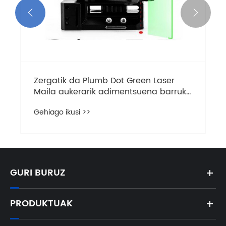


Zergatik da Plumb Dot Green Laser
Maila aukerarik adimentsuena barruko
eta kanpoko lerrokatze zehatza egiteko
Gehiago ikusi >>
GURI BURUZ
PRODUKTUAK