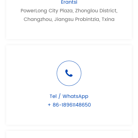
Erantsi
PowerLong City Plaza, Zhonglou District,
Changzhou, Jiangsu Probintzia, Txina
Tel / WhatsApp
+ 86-18961148650