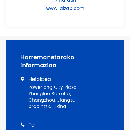
Amaraun
www.laizap.com
Harremanetarako
informazioa
Helbidea

Powerlong City Plaza,
Zhonglou Barrutia,
Changzhou, Jiangsu
probintzia, Txina
Tel
