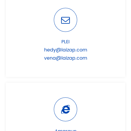
PLEI
hedy@laizap.com
vena@laizap.com