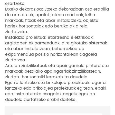
ezartzeko.
Etxeko dekorazioa: Etxeko dekorazioan oso erabilia
da armairuak, apalak, ateen markoak, leiho
markoak, fitxak eta abar instalatzeko, objektu
horiek horizontalak edo bertikalak direla
ziurtatzeko.
Instalazio proiektua: etxetresna elektrikoak,
argiztapen ekipamenduak, aire girotuko sistemak
eta abar instalatzean, beharrezkoa da
ekipamendua posizio horizontalean dagoela
ziurtatzea.
Artelan zintzilikatuak eta apaingarriak: pintura eta
markoak bezalako apaingarriak zintzilikatzean,
ziurtatu horizontalki lerrokatuta daudela.
Egurra lantzeko eta brikolajea proiektuak: egurra
lantzeko edo brikolajea proiektuak egitean, ebaki
edo instalatutako osagaiak angelu egokian
daudela ziurtatzeko erabil daiteke.