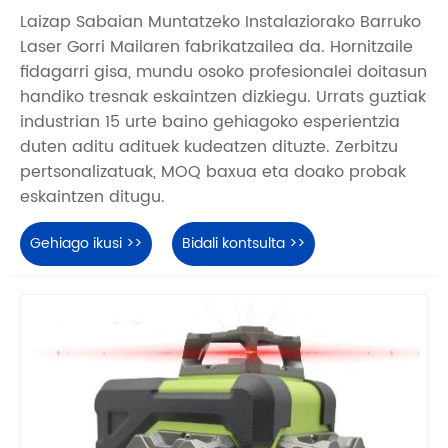
Laizap Sabaian Muntatzeko Instalaziorako Barruko
Laser Gorri Mailaren fabrikatzailea da. Hornitzaile
fidagarri gisa, mundu osoko profesionalei doitasun
handiko tresnak eskaintzen dizkiegu. Urrats guztiak
industrian 15 urte baino gehiagoko esperientzia
duten aditu adituek kudeatzen dituzte. Zerbitzu
pertsonalizatuak, MOQ baxua eta doako probak
eskaintzen ditugu.
Gehiago ikusi >>
Bidali kontsulta >>