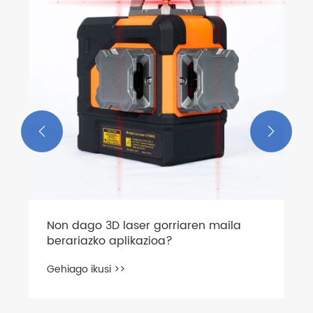


Non dago 3D laser gorriaren maila
berariazko aplikazioa?
Gehiago ikusi >>