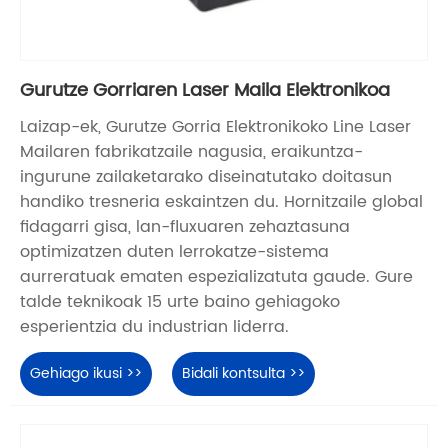
Gurutze Gorriaren Laser Maila Elektronikoa
Laizap-ek, Gurutze Gorria Elektronikoko Line Laser
Mailaren fabrikatzaile nagusia, eraikuntza-
ingurune zailaketarako diseinatutako doitasun
handiko tresneria eskaintzen du. Hornitzaile global
fidagarri gisa, lan-fluxuaren zehaztasuna
optimizatzen duten lerrokatze-sistema
aurreratuak ematen espezializatuta gaude. Gure
talde teknikoak 15 urte baino gehiagoko
esperientzia du industrian liderra.
Gehiago ikusi >>
Bidali kontsulta >>