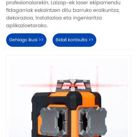
profesionalarekin, Laizap-ek laser ekipamendu
fidagarriak eskaintzen ditu barruko eraikuntza,
dekorazioa, instalazioa eta ingeniaritza
aplikazioetarako.
Gehiago ikusi >>
Bidali kontsulta >>