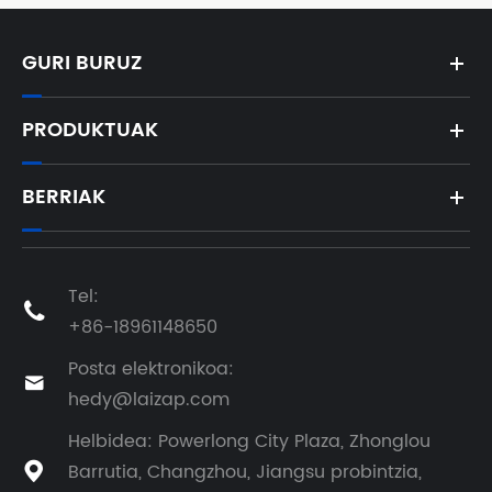
GURI BURUZ
PRODUKTUAK
BERRIAK
Tel:

+86-18961148650
Posta elektronikoa:

hedy@laizap.com
Helbidea: Powerlong City Plaza, Zhonglou
Barrutia, Changzhou, Jiangsu probintzia,
