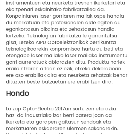
instrumentuen eta neurketa tresnen ikerketari eta
ekoizpenari eskainitako fabrikatzailea da.
Konpainiaren laser gorriaren mailak ospe handia
du merkatuan eta profesionalen alde egiten du
egonkortasun bikaina eta zehaztasun handia
lortzeko. Teknologian fabrikatzaile garrantzitsu
gisa, Lezeko AIPU Optoelektronikak berrikuntza
teknologikoarekin konpromisoa hartu du beti eta
etengabe laser mailako laser mailako instrumentu
gorri aurreratuak abiarazten ditu. Produktu horiek
eraikuntzaren arloan ez ezik, etxeko dekorazioan
ere oso erabiliak dira eta neurketa zehatzak behar
dituzten beste batzuetan ere erabiltzen dira.
Hondo
Laizap Opto-Electro 2017an sortu zen eta azkar
hazi da industriako izar berri batera joan da
ikerketa eta garapen gaitasun sendoak eta
merkatuaren eskaeraren ulermen sakonarekin.