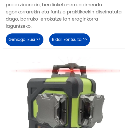
proiekzioarekin, berdinketa-errendimendu
egonkorrarekin eta funtzio praktikoekin diseinatuta
dago, barruko lerrokatze lan eraginkorra
laguntzeko.
Gehiago ikusi >>
Bidali kontsulta >>