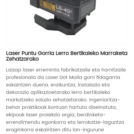
Laser Puntu Gorria Lerro Bertikaleko Marraketa
Zehatzarako
Laizap laser erreminta fabrikatzaile eta hornitzaile
profesionala da Laser Dot Maila gorri fidagarria
eskaintzen duena, eraikuntza, instalazio eta
dekorazio aplikazioetarako lerro bertikaleko
markatzeko soluzio zehatzetarako. Ingeniaritza-
behar praktikoak kontuan hartuta diseinatuta,
ekipoak laser proiekzio argia, berdinketa-
errendimendu egonkorra eta lerrokatze-laguntza
eraginkorra eskaintzen ditu lan-ingurune