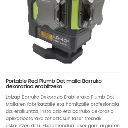
Portable Red Plumb Dot maila Barruko
dekorazioa erabiltzeko
Laizap Barruko Dekorazio Erabilerako Plumb Dot
Mailaren fabrikatzaile eta hornitzaile profesionala
da, eraikuntza, instalazio eta barruko dekorazio
aplikazioetarako zehaztasun laser tresnak
eskaintzen ditu. Ekipamendua laser gorri argiaren