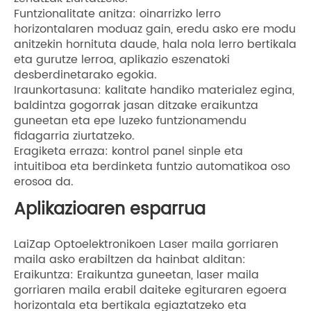
Funtzionalitate anitza: oinarrizko lerro
horizontalaren moduaz gain, eredu asko ere modu
anitzekin hornituta daude, hala nola lerro bertikala
eta gurutze lerroa, aplikazio eszenatoki
desberdinetarako egokia.
Iraunkortasuna: kalitate handiko materialez egina,
baldintza gogorrak jasan ditzake eraikuntza
guneetan eta epe luzeko funtzionamendu
fidagarria ziurtatzeko.
Eragiketa erraza: kontrol panel sinple eta
intuitiboa eta berdinketa funtzio automatikoa oso
erosoa da.
Aplikazioaren esparrua
LaiZap Optoelektronikoen Laser maila gorriaren
maila asko erabiltzen da hainbat alditan:
Eraikuntza: Eraikuntza guneetan, laser maila
gorriaren maila erabil daiteke egituraren egoera
horizontala eta bertikala egiaztatzeko eta