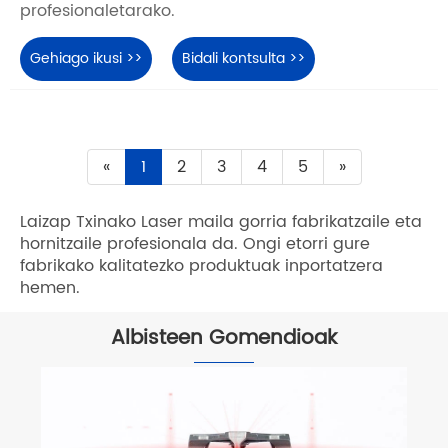
profesionaletarako.
Gehiago ikusi >>
Bidali kontsulta >>
«
1
2
3
4
5
»
Laizap Txinako Laser maila gorria fabrikatzaile eta
hornitzaile profesionala da. Ongi etorri gure
fabrikako kalitatezko produktuak inportatzera
hemen.
Albisteen Gomendioak