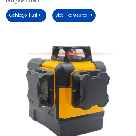
eraginkorrekin.
Gehiago ikusi >>
Bidali kontsulta >>