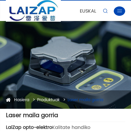
EUSKAL


Hasiera
Produktuak
Laser maila gorria
Laser maila gorria
LaiZap opto-elektro
Kalitate handiko