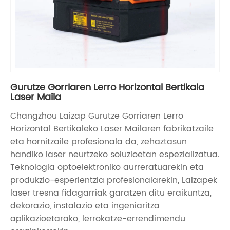
Gurutze Gorriaren Lerro Horizontal Bertikala
Laser Maila
Changzhou Laizap Gurutze Gorriaren Lerro
Horizontal Bertikaleko Laser Mailaren fabrikatzaile
eta hornitzaile profesionala da, zehaztasun
handiko laser neurtzeko soluzioetan espezializatua.
Teknologia optoelektroniko aurreratuarekin eta
produkzio-esperientzia profesionalarekin, Laizapek
laser tresna fidagarriak garatzen ditu eraikuntza,
dekorazio, instalazio eta ingeniaritza
aplikazioetarako, lerrokatze-errendimendu