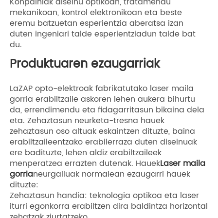
Konpainiak diseinu optikoan, tratamendu
mekanikoan, kontrol elektronikoan eta beste
eremu batzuetan esperientzia aberatsa izan
duten ingeniari talde esperientziadun talde bat
du.
Produktuaren ezaugarriak
LaZAP opto-elektroak fabrikatutako laser maila
gorria erabiltzaile askoren lehen aukera bihurtu
da, errendimendu eta fidagarritasun bikaina dela
eta. Zehaztasun neurketa-tresna hauek
zehaztasun oso altuak eskaintzen dituzte, baina
erabiltzaileentzako erabilerraza duten diseinuak
ere badituzte, lehen aldiz erabiltzaileek
menperatzea errazten dutenak. Hauek
Laser maila
gorria
neurgailuak normalean ezaugarri hauek
dituzte:
Zehaztasun handia: teknologia optikoa eta laser
iturri egonkorra erabiltzen dira baldintza horizontal
zehatzak ziurtatzeko.