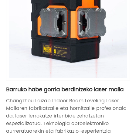
Barruko habe gorria berdintzeko laser maila
Changzhou Laizap Indoor Beam Leveling Laser
Mailaren fabrikatzaile eta hornitzaile profesionala
da, laser lerrokatze irtenbide zehatzetan
espezializatua. Teknologia optoelektroniko
aurreratuarekin eta fabrikazio-esperientzia